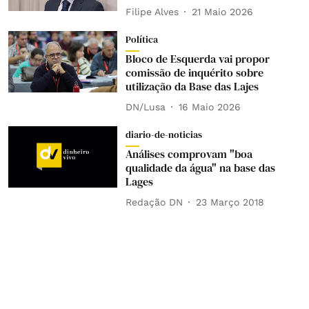
Filipe Alves
21 Maio 2026
Política
Bloco de Esquerda vai propor
comissão de inquérito sobre
utilização da Base das Lajes
DN/Lusa
16 Maio 2026
diario-de-noticias
Análises comprovam "boa
qualidade da água" na base das
Lages
Redação DN
23 Março 2018