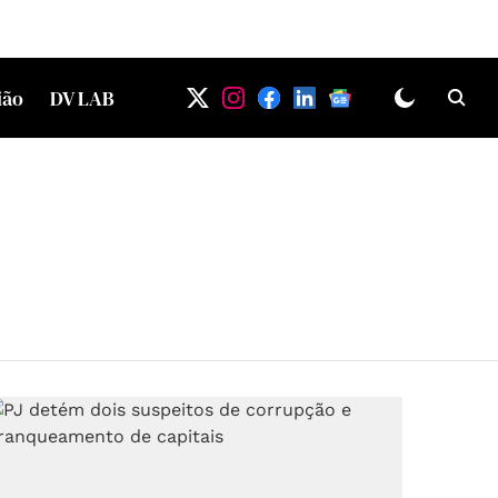
ião
DV LAB