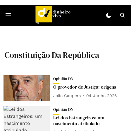
Constituição Da República
Opinião DN
O provedor de Justiça: origens
João Caupers
04 Junho 2026
Opinião DN
Lei dos Estrangeiros: um
nascimento atribulado