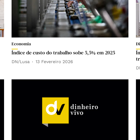
Economia
D
Índice de custo do trabalho sobe 5,5% em 2025
Í
t
DN/Lusa
13 Fevereiro 2026
D