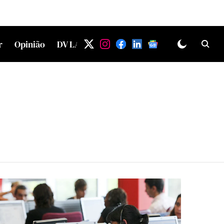
r
Opinião
DV LAB