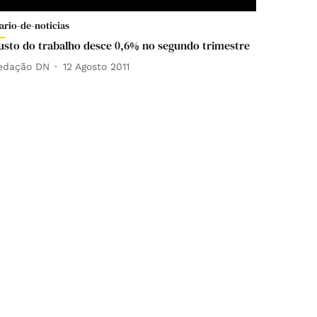
ario-de-noticias
usto do trabalho desce 0,6% no segundo trimestre
edação DN
12 Agosto 2011