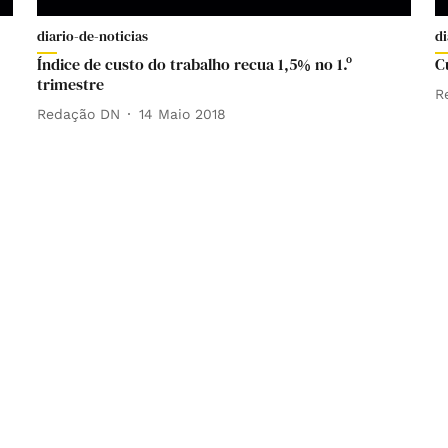
diario-de-noticias
di
Índice de custo do trabalho recua 1,5% no 1.º
C
trimestre
R
Redação DN
14 Maio 2018