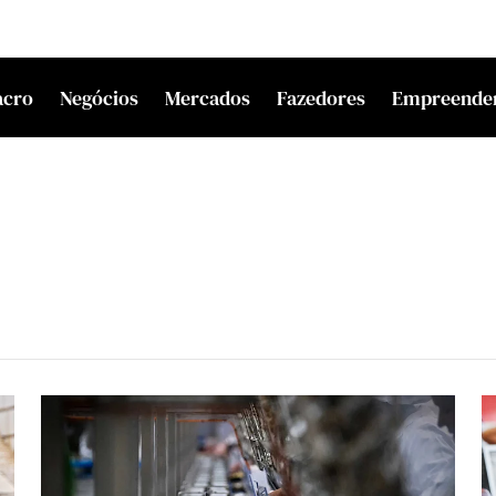
acro
Negócios
Mercados
Fazedores
Empreende