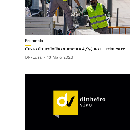
Economia
Custo do trabalho aumenta 4,9% no 1.º trimestre
DN/Lusa
13 Maio 2026