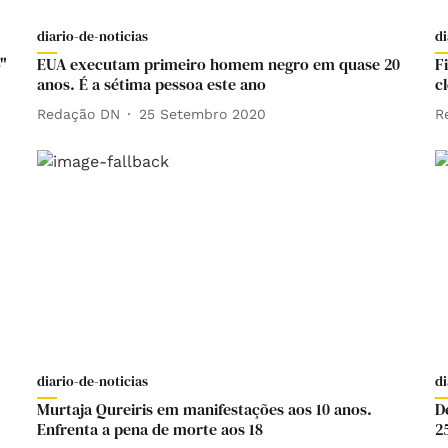
diario-de-noticias
di
"
EUA executam primeiro homem negro em quase 20
F
anos. É a sétima pessoa este ano
c
Redação DN
25 Setembro 2020
R
diario-de-noticias
di
Murtaja Qureiris em manifestações aos 10 anos.
D
Enfrenta a pena de morte aos 18
2