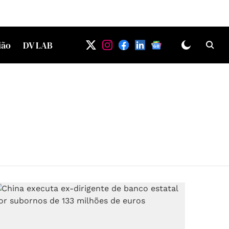
ião
DV LAB