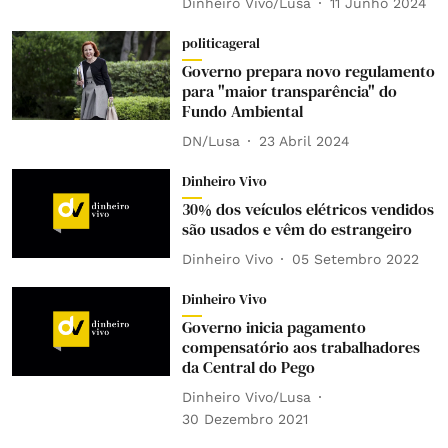
Dinheiro Vivo/Lusa
11 Junho 2024
politicageral
Governo prepara novo regulamento
para "maior transparência" do
Fundo Ambiental
DN/Lusa
23 Abril 2024
Dinheiro Vivo
30% dos veículos elétricos vendidos
são usados e vêm do estrangeiro
Dinheiro Vivo
05 Setembro 2022
Dinheiro Vivo
Governo inicia pagamento
compensatório aos trabalhadores
da Central do Pego
Dinheiro Vivo/Lusa
30 Dezembro 2021