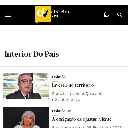
Interior Do País
Opinião
Investir no território
Francisco Jaime Quesado
02 Julho 2026
Opinião DN
A obrigação de ajustar a lente
Paula Marques
26 Fevereiro 2026