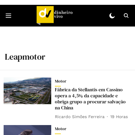
Leapmotor
Motor
Fábrica da Stellantis em Cassino
opera a 4,5% da capacidade e
obriga grupo a procurar salvação
na China
Ricardo Simões Ferreira
19 Horas
Motor