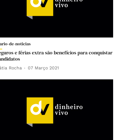
ario-de-noticias
eguros e férias extra são benefícios para conquistar
andidatos
átia Rocha
07 Março 2021