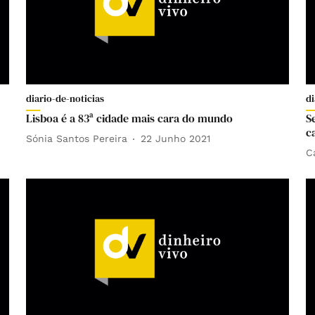
diario-de-noticias
di
Lisboa é a 83ª cidade mais cara do mundo
S
c
Sónia Santos Pereira
22 Junho 2021
C