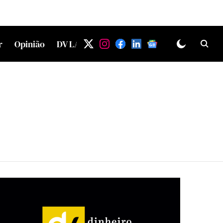
r
Opinião
DV LAB