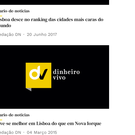
ario-de-noticias
isboa desce no ranking das cidades mais caras do
undo
edação DN
20 Junho 2017
ario-de-noticias
ive-se melhor em Lisboa do que em Nova Iorque
edação DN
04 Março 2015