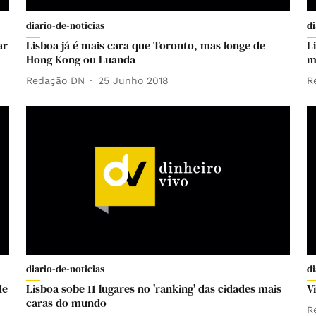
diario-de-noticias
di
ar
Lisboa já é mais cara que Toronto, mas longe de
L
Hong Kong ou Luanda
m
Redação DN
25 Junho 2018
R
diario-de-noticias
di
de
Lisboa sobe 11 lugares no 'ranking' das cidades mais
V
caras do mundo
R