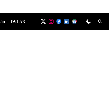
ião
DV LAB