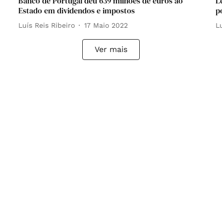
Banco de Portugal deu 639 milhões de euros ao
L
Estado em dividendos e impostos
p
Luís Reis Ribeiro
17 Maio 2022
L
Ver mais