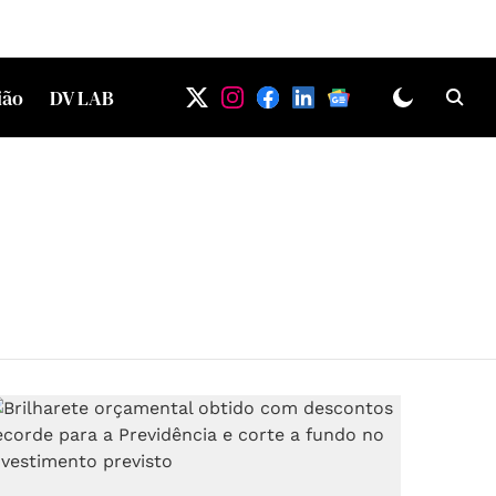
ião
DV LAB