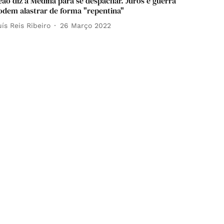
eão diz a Medina para se despachar. Juros e guerra
odem alastrar de forma "repentina"
uís Reis Ribeiro
26 Março 2022