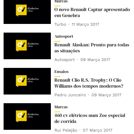
Marcas
O novo Renault Captur apresentado
em Genebra
Turbo
11 Março 2017
Autosport
Renault Alaskan: Pronto para todas
as situações
Autosport
09 Março 2017
Ensaios
Renault Clio R.S. Trophy: O Clio
Williams dos tempos modernos?
Pedro Junceiro
09 Março 2017
Marcas
460 cv elétricos num Zoe especial
de corrida
Rui Pelejão
07 Março 2017