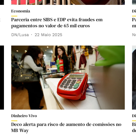
Economia
D
t
Parceria entre SIBS e EDP evita fraudes em
P
pagamentos no valor de 65 mil euros
m
DN/Lusa
22 Maio 2025
N
Dinheiro Vivo
D
Deco alerta para risco de aumento de comissões no
B
MB Way
d