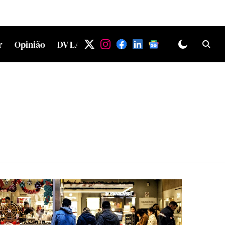
r
Opinião
DV LAB