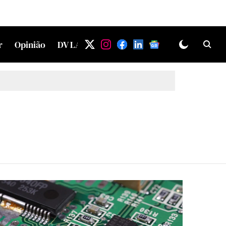
r
Opinião
DV LAB