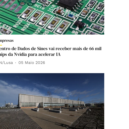
mpresas
entro de Dados de Sines vai receber mais de 66 mil
hips da Nvidia para acelerar IA
N/Lusa
05 Maio 2026