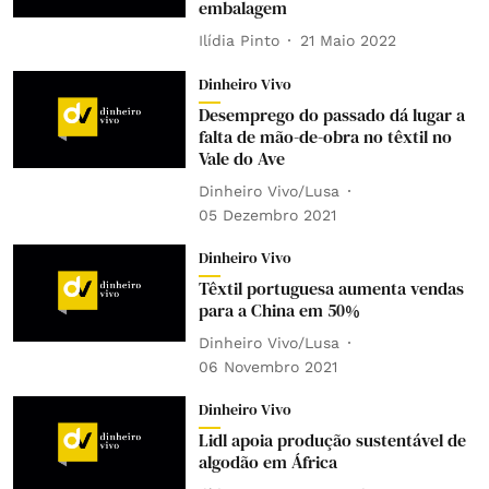
embalagem
Ilídia Pinto
21 Maio 2022
Dinheiro Vivo
Desemprego do passado dá lugar a
falta de mão-de-obra no têxtil no
Vale do Ave
Dinheiro Vivo/Lusa
05 Dezembro 2021
Dinheiro Vivo
Têxtil portuguesa aumenta vendas
para a China em 50%
Dinheiro Vivo/Lusa
06 Novembro 2021
Dinheiro Vivo
Lidl apoia produção sustentável de
algodão em África