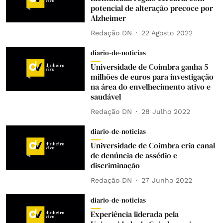
potencial de alteração precoce por
Alzheimer
Redação DN
22 Agosto 2022
diario-de-noticias
Universidade de Coimbra ganha 5
milhões de euros para investigação
na área do envelhecimento ativo e
saudável
Redação DN
28 Julho 2022
diario-de-noticias
Universidade de Coimbra cria canal
de denúncia de assédio e
discriminação
Redação DN
27 Junho 2022
diario-de-noticias
Experiência liderada pela