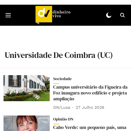
Universidade De Coimbra (UC)
Sociedade
Campus universitário da Figueira da
Foz inaugura novo edifício e projeta
ampliação
DN/Lusa
27 Julho 2026
Opinião DN
Cabo Verde: um pequeno país, uma