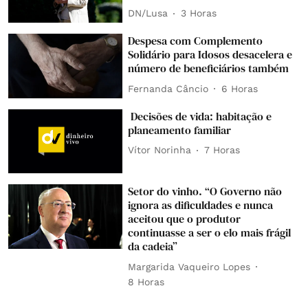
DN/Lusa
3 Horas
Despesa com Complemento
Solidário para Idosos desacelera e
número de beneficiários também
Fernanda Câncio
6 Horas
Decisões de vida: habitação e
planeamento familiar
Vítor Norinha
7 Horas
Setor do vinho. “O Governo não
ignora as dificuldades e nunca
aceitou que o produtor
continuasse a ser o elo mais frágil
da cadeia”
Margarida Vaqueiro Lopes
8 Horas