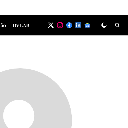
ião
DV LAB