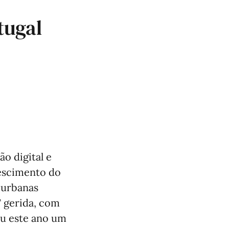
tugal
o digital e
rescimento do
 urbanas
T gerida, com
ou este ano um