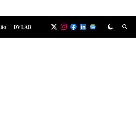
ião
DV LAB