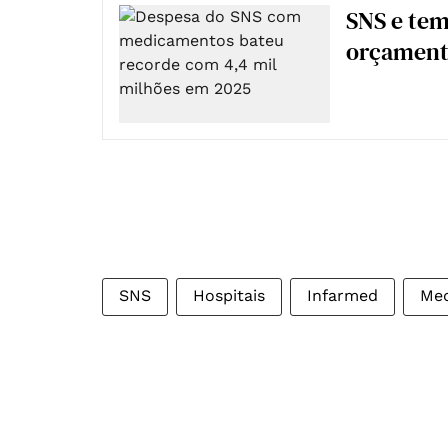
SNS e te
orçamenta
SNS
Hospitais
Infarmed
Me