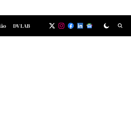
ião
DV LAB