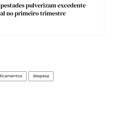
mpestades pulverizam excedente
l no primeiro trimestre
dicamentos
despesa