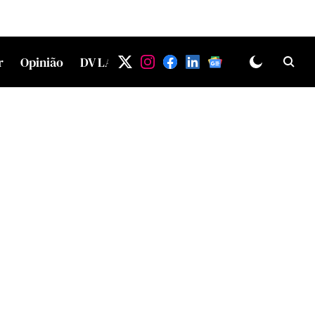
r
Opinião
DV LAB