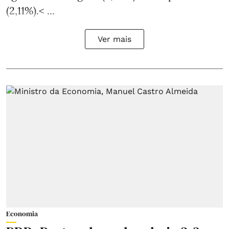
(2,11%).< ...
Ver mais
Economia