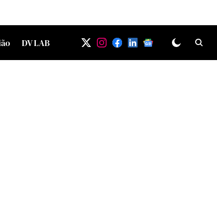
ião
DV LAB