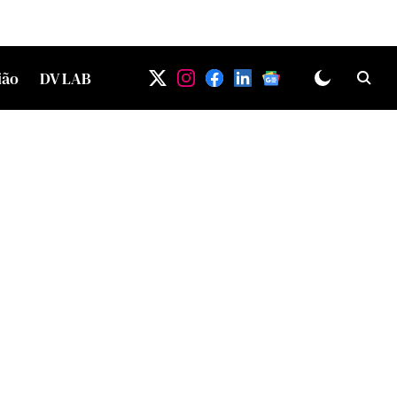
ião
DV LAB