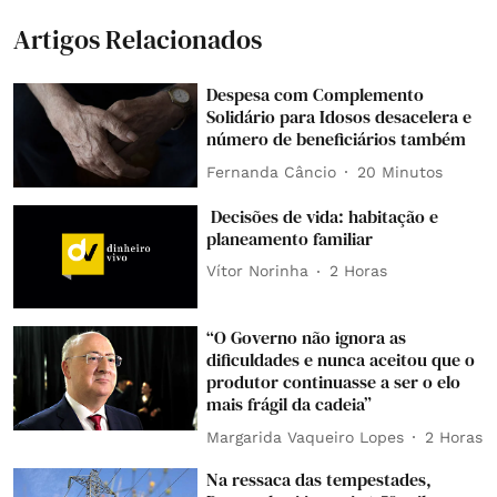
Artigos Relacionados
Despesa com Complemento
Solidário para Idosos desacelera e
número de beneficiários também
Fernanda Câncio
20 Minutos
Decisões de vida: habitação e
planeamento familiar
Vítor Norinha
2 Horas
“O Governo não ignora as
dificuldades e nunca aceitou que o
produtor continuasse a ser o elo
mais frágil da cadeia”
Margarida Vaqueiro Lopes
2 Horas
Na ressaca das tempestades,