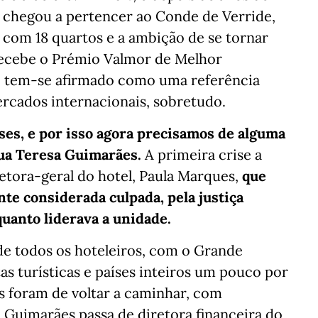
 chegou a pertencer ao Conde de Verride,
 com 18 quartos e a ambição de se tornar
recebe o Prémio Valmor de Melhor
ão, tem-se afirmado como uma referência
mercados internacionais, sobretudo.
ses, e por isso agora precisamos de alguma
nua Teresa Guimarães.
A primeira crise a
retora-geral do hotel, Paula Marques,
que
te considerada culpada, pela justiça
quanto liderava a unidade.
 de todos os hoteleiros, com o Grande
s turísticas e países inteiros um pouco por
s foram de voltar a caminhar, com
 Guimarães passa de diretora financeira do