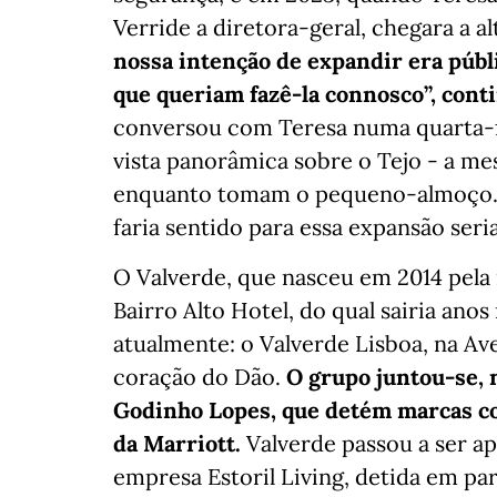
Verride a diretora-geral, chegara a a
nossa intenção de expandir era públ
que queriam fazê-la connosco”, cont
conversou com Teresa numa quarta-f
vista panorâmica sobre o Tejo - a me
enquanto tomam o pequeno-almoço. “
faria sentido para essa expansão seria
O Valverde, que nasceu em 2014 pela
Bairro Alto Hotel, do qual sairia ano
atualmente: o Valverde Lisboa, na Av
coração do Dão.
O grupo juntou-se, n
Godinho Lopes, que detém marcas co
da Marriott.
Valverde passou a ser ap
empresa Estoril Living, detida em pa