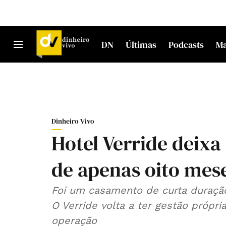
DN
Últimas
Podcasts
M
Dinheiro Vivo
Hotel Verride deixa
de apenas oito mes
Foi um casamento de curta duração 
O Verride volta a ter gestão próp
operação