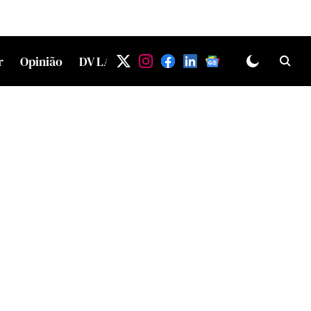
r
Opinião
DV LAB