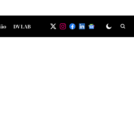
ião
DV LAB