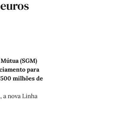
 euros
a Mútua (SGM)
nciamento para
 1500 milhões de
 a nova Linha