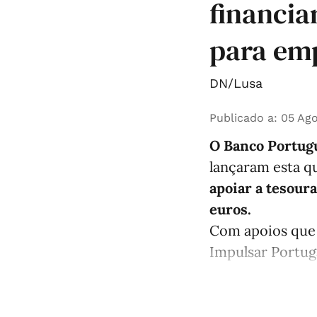
financia
para em
DN/Lusa
Publicado a
:
05 Ago
O Banco Portugu
lançaram esta qu
apoiar a tesour
euros.
Com apoios que 
Impulsar Portuga