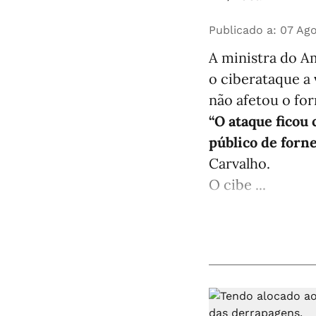
Publicado a
:
07 Ago
A ministra do Am
o ciberataque a
não afetou o fo
“O ataque ficou
público de forn
Carvalho.
O cibe ...