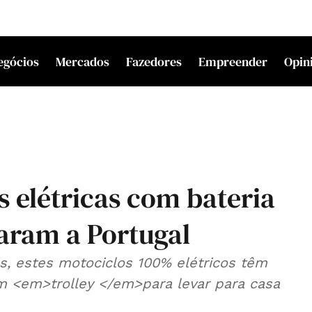
egócios
Mercados
Fazedores
Empreender
Opin
s elétricas com bateria
aram a Portugal
s, estes motociclos 100% elétricos têm
m <em>trolley </em>para levar para casa