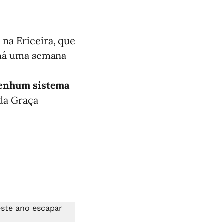
 na Ericeira, que
 há uma semana
 nenhum sistema
 da Graça