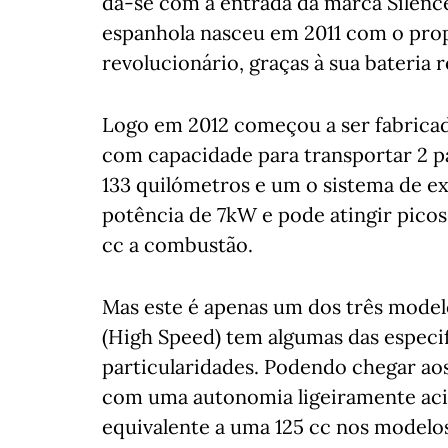
dá-se com a entrada da marca Silenc
espanhola nasceu em 2011 com o prop
revolucionário, graças à sua bateria 
Logo em 2012 começou a ser fabricad
com capacidade para transportar 2 p
133 quilómetros e um o sistema de e
potência de 7kW e pode atingir picos
cc a combustão.
Mas este é apenas um dos três model
(High Speed) tem algumas das especif
particularidades. Podendo chegar a
com uma autonomia ligeiramente aci
equivalente a uma 125 cc nos model