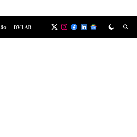
ião
DV LAB