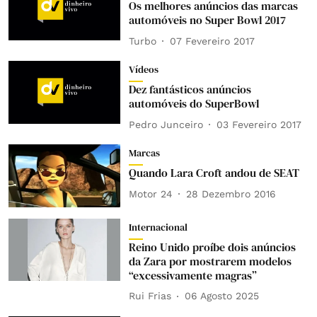
Os melhores anúncios das marcas
automóveis no Super Bowl 2017
Turbo
07 Fevereiro 2017
Vídeos
Dez fantásticos anúncios
automóveis do SuperBowl
Pedro Junceiro
03 Fevereiro 2017
Marcas
Quando Lara Croft andou de SEAT
Motor 24
28 Dezembro 2016
Internacional
Reino Unido proíbe dois anúncios
da Zara por mostrarem modelos
“excessivamente magras”
Rui Frias
06 Agosto 2025