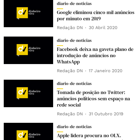
diario-de-noticias
Google eliminou cinco mil anúncios
por minuto em 2019
Redação DN
30 Abril 2020
diario-de-noticias
Facebook deixa na gaveta plano de
introdução de anúncios no
WhatsApp
Redação DN
17 Janeiro 2020
diario-de-noticias
Tomada de posição no Twitter:
anúncios políticos sem espaço na
rede social
Redação DN
31 Outubro 2019
diario-de-noticias
Apple lidera procura no OLX.