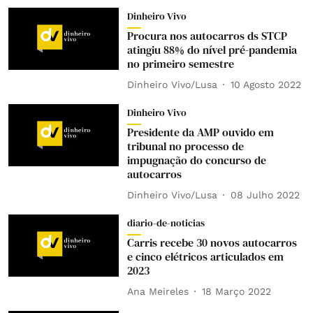
Dinheiro Vivo
Procura nos autocarros ds STCP
atingiu 88% do nível pré-pandemia
no primeiro semestre
Dinheiro Vivo/Lusa
10 Agosto 2022
Dinheiro Vivo
Presidente da AMP ouvido em
tribunal no processo de
impugnação do concurso de
autocarros
Dinheiro Vivo/Lusa
08 Julho 2022
diario-de-noticias
Carris recebe 30 novos autocarros
e cinco elétricos articulados em
2023
Ana Meireles
18 Março 2022