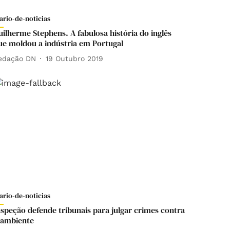
ario-de-noticias
uilherme Stephens. A fabulosa história do inglês
ue moldou a indústria em Portugal
edação DN
19 Outubro 2019
ario-de-noticias
nspeção defende tribunais para julgar crimes contra
 ambiente