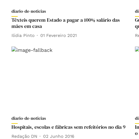
diario-de-noticias
di
Têxteis querem Estado a pagar a 100% salário das
G
mães em casa
q
Ilídia Pinto
01 Fevereiro 2021
R
diario-de-noticias
di
Hospitais, escolas e fábricas sem refeitórios no dia 9
I
o
Redação DN
02 Junho 2016