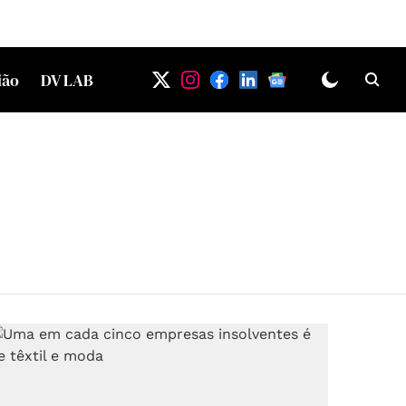
ião
DV LAB