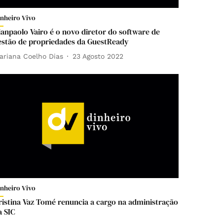
inheiro Vivo
ianpaolo Vairo é o novo diretor do software de
estão de propriedades da GuestReady
ariana Coelho Dias
23 Agosto 2022
inheiro Vivo
ristina Vaz Tomé renuncia a cargo na administração
a SIC