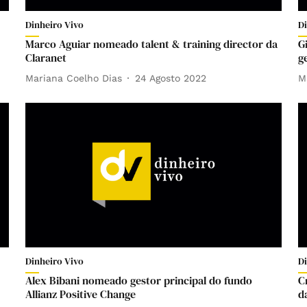
Dinheiro Vivo
D
Marco Aguiar nomeado talent & training director da
G
Claranet
g
Mariana Coelho Dias
24 Agosto 2022
M
Dinheiro Vivo
D
Alex Bibani nomeado gestor principal do fundo
C
Allianz Positive Change
d