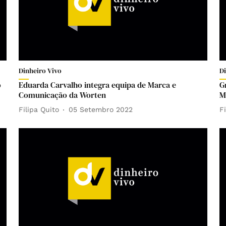
Dinheiro Vivo
D
o
Eduarda Carvalho integra equipa de Marca e
G
Comunicação da Worten
M
Filipa Quito
05 Setembro 2022
F