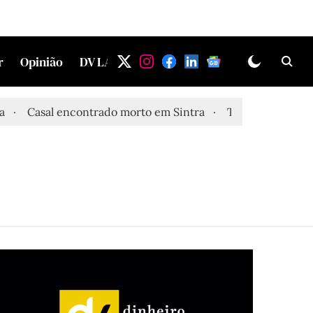
r
Opinião
DV LAB
Casal encontrado morto em Sintra
Três feridos graves a