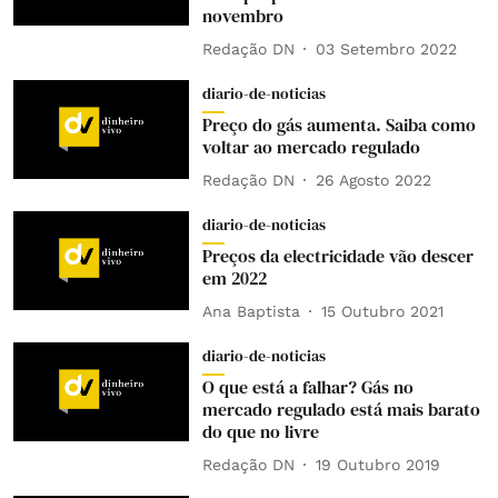
novembro
Redação DN
03 Setembro 2022
diario-de-noticias
Preço do gás aumenta. Saiba como
voltar ao mercado regulado
Redação DN
26 Agosto 2022
diario-de-noticias
Preços da electricidade vão descer
em 2022
Ana Baptista
15 Outubro 2021
diario-de-noticias
O que está a falhar? Gás no
mercado regulado está mais barato
do que no livre
Redação DN
19 Outubro 2019