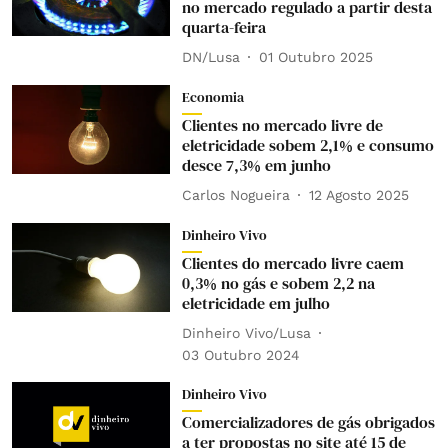
no mercado regulado a partir desta
quarta-feira
DN/Lusa
01 Outubro 2025
Economia
Clientes no mercado livre de
eletricidade sobem 2,1% e consumo
desce 7,3% em junho
Carlos Nogueira
12 Agosto 2025
Dinheiro Vivo
Clientes do mercado livre caem
0,3% no gás e sobem 2,2 na
eletricidade em julho
Dinheiro Vivo/Lusa
03 Outubro 2024
Dinheiro Vivo
Comercializadores de gás obrigados
a ter propostas no site até 15 de