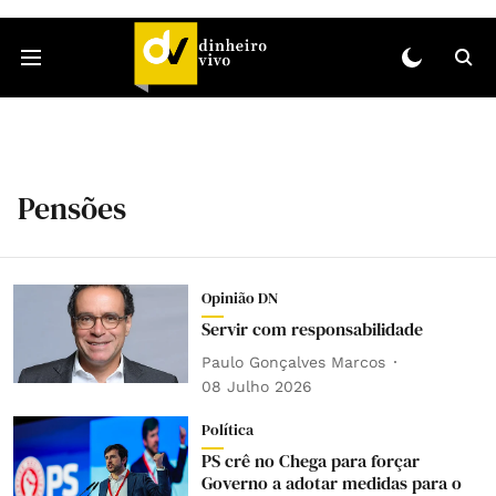
Pensões
Opinião DN
Servir com responsabilidade
Paulo Gonçalves Marcos
08 Julho 2026
Política
PS crê no Chega para forçar
Governo a adotar medidas para o