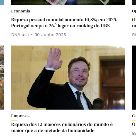
Economia
O
Riqueza pessoal mundial aumenta 10,8% em 2025.
O
Portugal ocupa o 26.º lugar no ranking do UBS
m
DN/Lusa
30 Junho 2026
R
Empresas
C
Riqueza dos 12 maiores milionários do mundo é
Ó
maior que a de metade da humanidade
B