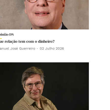
pinião DN
ue relação tem com o dinheiro?
anuel José Guerreiro
02 Julho 2026