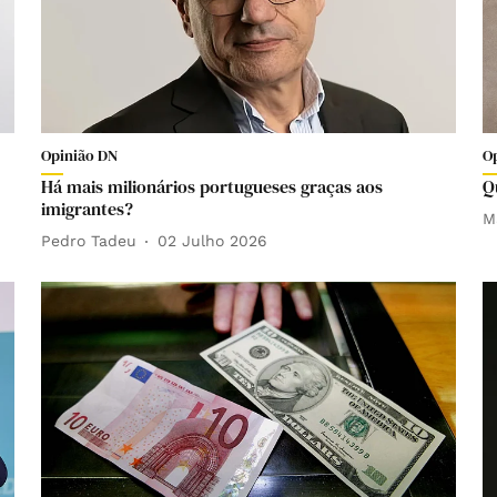
Opinião DN
O
Há mais milionários portugueses graças aos
Q
imigrantes?
M
Pedro Tadeu
02 Julho 2026