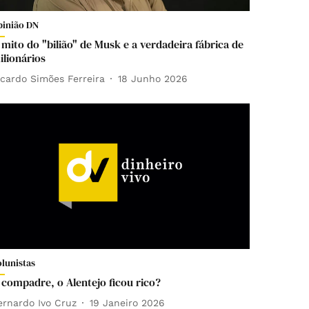
pinião DN
 mito do "bilião" de Musk e a verdadeira fábrica de
ilionários
icardo Simões Ferreira
18 Junho 2026
olunistas
 compadre, o Alentejo ficou rico?
ernardo Ivo Cruz
19 Janeiro 2026