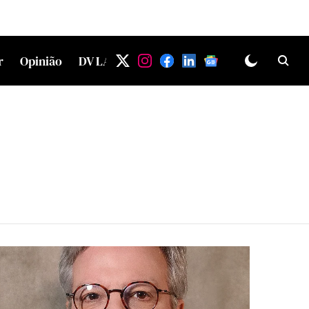
r
Opinião
DV LAB