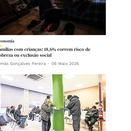
conomia
amílias com crianças: 18,6% correm risco de
obreza ou exclusão social
omás Gonçalves Pereira
06 Maio 2026