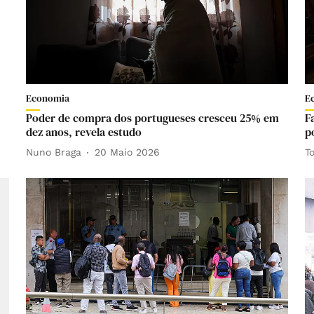
Economia
E
Poder de compra dos portugueses cresceu 25% em
F
dez anos, revela estudo
p
Nuno Braga
20 Maio 2026
T