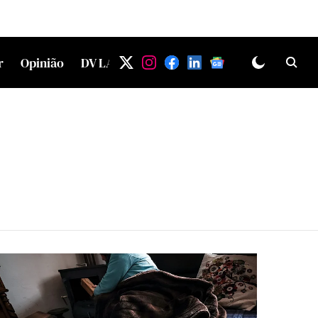
r
Opinião
DV LAB