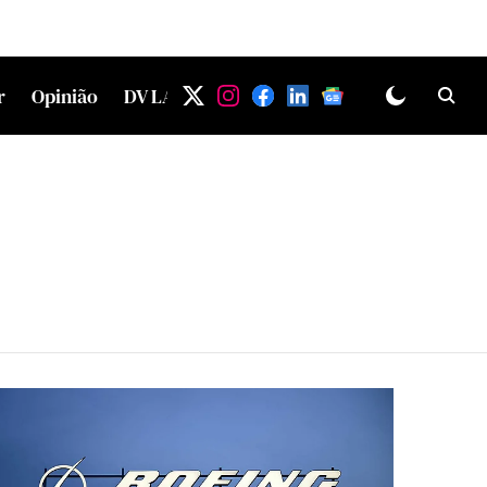
r
Opinião
DV LAB