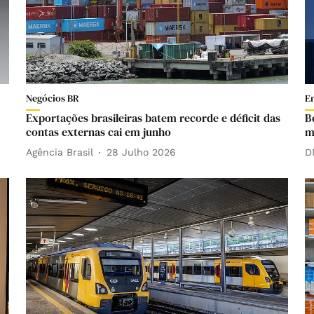
Negócios BR
E
Exportações brasileiras batem recorde e déficit das
B
contas externas cai em junho
m
Agência Brasil
28 Julho 2026
D