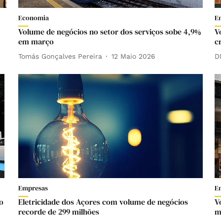
Economia
E
Volume de negócios no setor dos serviços sobe 4,9%
V
em março
c
Tomás Gonçalves Pereira
12 Maio 2026
D
Empresas
E
o
Eletricidade dos Açores com volume de negócios
V
recorde de 299 milhões
m