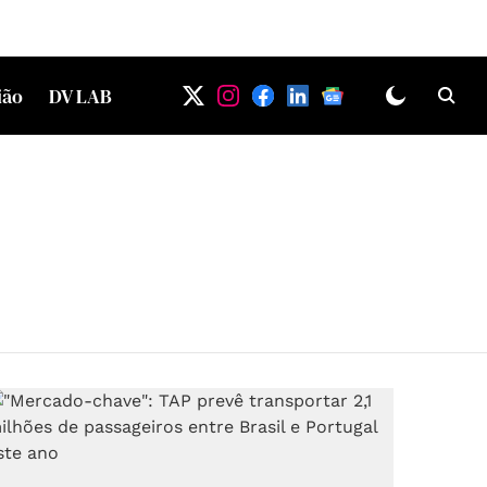
ião
DV LAB