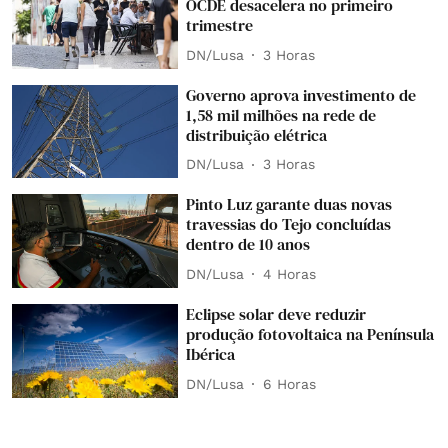
OCDE desacelera no primeiro
trimestre
DN/Lusa
3 Horas
Governo aprova investimento de
1,58 mil milhões na rede de
distribuição elétrica
DN/Lusa
3 Horas
Pinto Luz garante duas novas
travessias do Tejo concluídas
dentro de 10 anos
DN/Lusa
4 Horas
Eclipse solar deve reduzir
produção fotovoltaica na Península
Ibérica
DN/Lusa
6 Horas