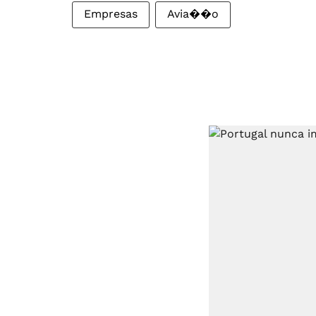
Empresas
Avia��o