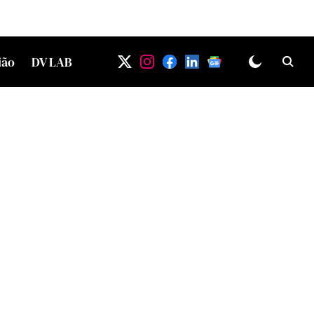
ião
DV LAB