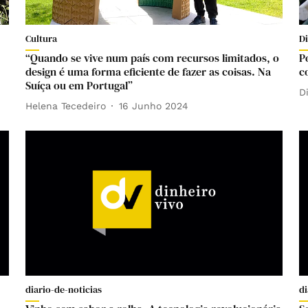
Cultura
D
“Quando se vive num país com recursos limitados, o
P
design é uma forma eficiente de fazer as coisas. Na
c
Suíça ou em Portugal”
D
Helena Tecedeiro
16 Junho 2024
diario-de-noticias
di