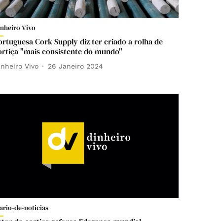
inheiro Vivo
ortuguesa Cork Supply diz ter criado a rolha de
ortiça "mais consistente do mundo"
inheiro Vivo
26 Janeiro 2024
ario-de-noticias