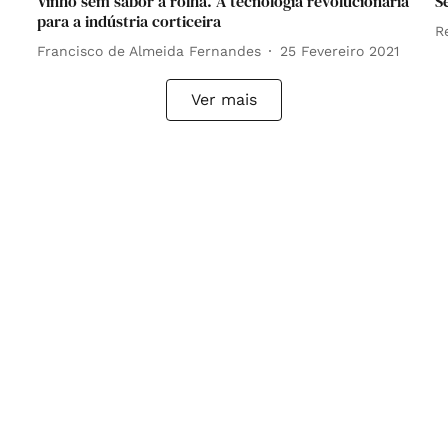
Vinho sem sabor a rolha. A tecnologia revolucionária
S
para a indústria corticeira
R
Francisco de Almeida Fernandes
25 Fevereiro 2021
Ver mais