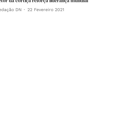
etor da cortiça reforça liderança mundial
edação DN
22 Fevereiro 2021