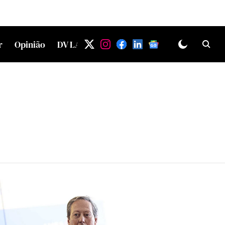
r
Opinião
DV LAB