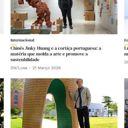
Internacional
E
Chinês Jinky Huang e a cortiça portuguesa: a
L
matéria que molda a arte e promove a
m
sustenbilidade
D
DN/Lusa
21 Março 2026