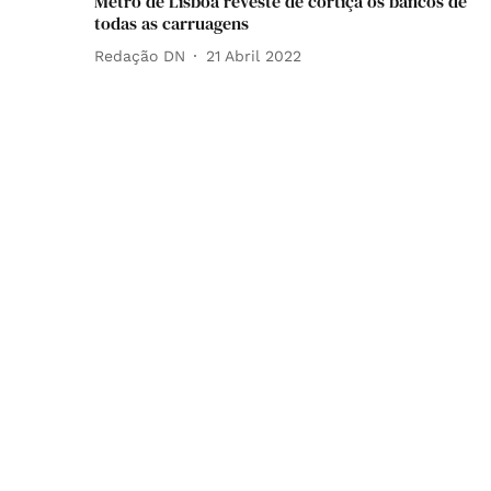
Metro de Lisboa reveste de cortiça os bancos de
todas as carruagens
Redação DN
21 Abril 2022