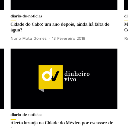
diario-de-noticias
di
Cidade do Cabo: um ano depois, ainda há falta de
M
água?
C
Nuno Mota Gomes
13 Fevereiro 2019
R
diario-de-noticias
Alerta laranja na Cidade do México por escassez de