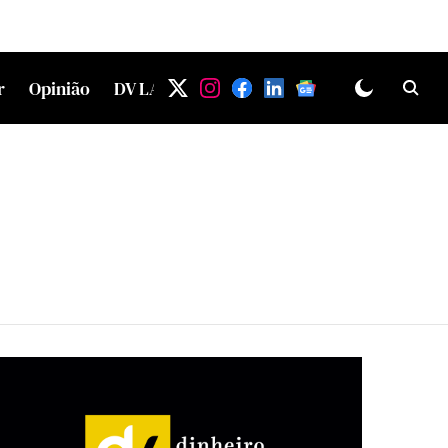
r
Opinião
DV LAB