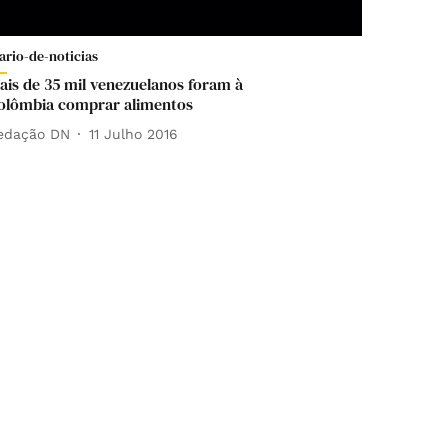
ario-de-noticias
ais de 35 mil venezuelanos foram à
olômbia comprar alimentos
edação DN
11 Julho 2016