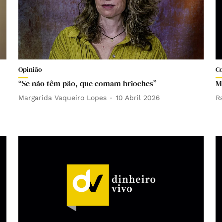
Opinião
C
“Se não têm pão, que comam brioches”
M
Margarida Vaqueiro Lopes
10 Abril 2026
R