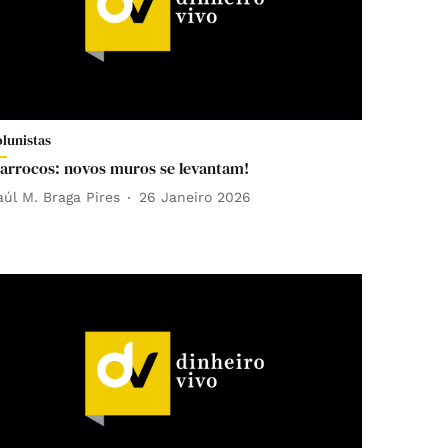
olunistas
arrocos: novos muros se levantam!
aúl M. Braga Pires
26 Janeiro 2026