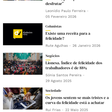
desfrutar”
Leonídio Paulo Ferreira
05 Fevereiro 2026
Colunistas
Existe uma receita para a
felicidade?
Rute Agulhas
26 Janeiro 2026
Negócios
Lionesa. Índice de felicidade dos
trabalhadores é de 88%
Sónia Santos Pereira
29 Agosto 2025
Sociedade
Os jovens sentem-se mais tristes e a
curva da felicidade está a achatar
Rui Frias
22 Maio 2025