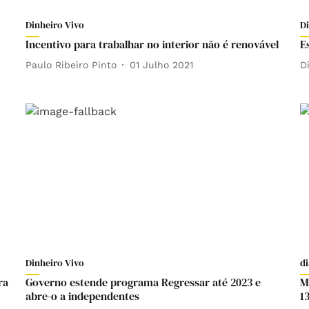
Dinheiro Vivo
D
Incentivo para trabalhar no interior não é renovável
E
Paulo Ribeiro Pinto
01 Julho 2021
D
Dinheiro Vivo
di
ra
Governo estende programa Regressar até 2023 e
M
abre-o a independentes
1