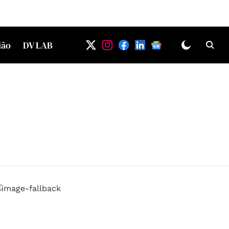
ião
DV LAB