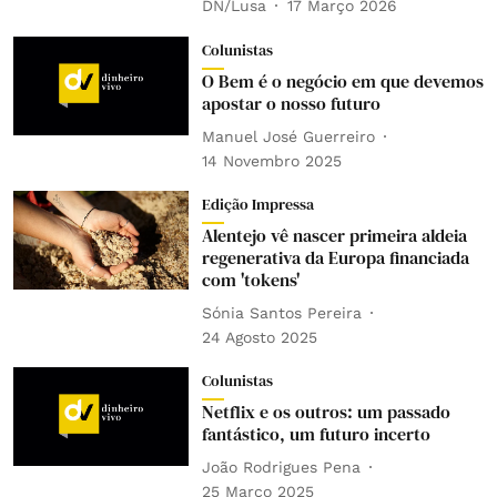
DN/Lusa
17 Março 2026
Colunistas
O Bem é o negócio em que devemos
apostar o nosso futuro
Manuel José Guerreiro
14 Novembro 2025
Edição Impressa
Alentejo vê nascer primeira aldeia
regenerativa da Europa financiada
com 'tokens'
Sónia Santos Pereira
24 Agosto 2025
Colunistas
Netflix e os outros: um passado
fantástico, um futuro incerto
João Rodrigues Pena
25 Março 2025