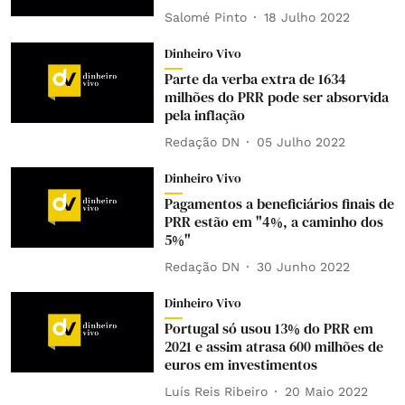
Salomé Pinto
18 Julho 2022
Dinheiro Vivo
Parte da verba extra de 1634
milhões do PRR pode ser absorvida
pela inflação
Redação DN
05 Julho 2022
Dinheiro Vivo
Pagamentos a beneficiários finais de
PRR estão em "4%, a caminho dos
5%"
Redação DN
30 Junho 2022
Dinheiro Vivo
Portugal só usou 13% do PRR em
2021 e assim atrasa 600 milhões de
euros em investimentos
Luís Reis Ribeiro
20 Maio 2022