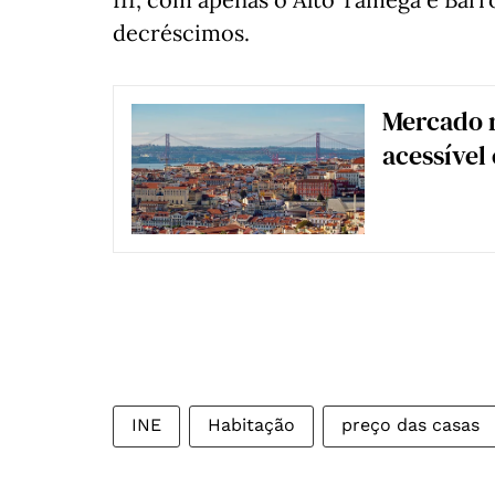
decréscimos.
Mercado r
acessível
INE
Habitação
preço das casas