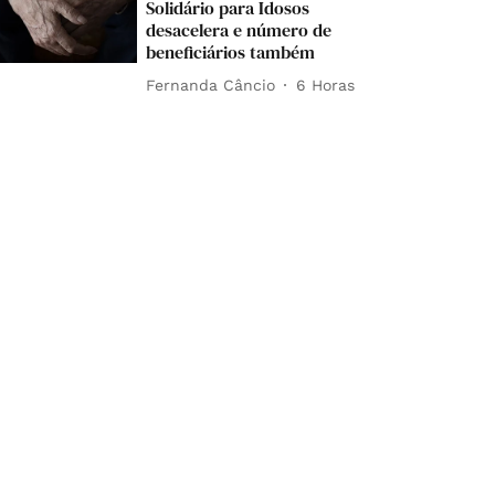
Solidário para Idosos
desacelera e número de
beneficiários também
Fernanda Câncio
6 Horas