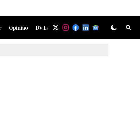
r
Opinião
DV LAB