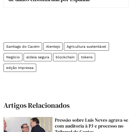
Santiago do Cacém
Alentejo
Agricultura sustentável
Negócio
aldeia segura
blockchain
tokens
edção impressa
Artigos Relacionados
Pressão sobre Luís Neves agrava-se
com auditoria à PJ e processo no
Tribunal de Contas