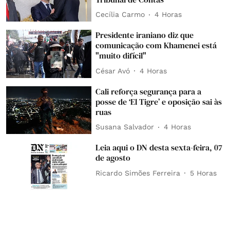
Cecília Carmo
4 Horas
Presidente iraniano diz que
comunicação com Khamenei está
"muito difícil"
César Avó
4 Horas
Cali reforça segurança para a
posse de ‘El Tigre’ e oposição sai às
ruas
Susana Salvador
4 Horas
Leia aqui o DN desta sexta-feira, 07
de agosto
Ricardo Simões Ferreira
5 Horas