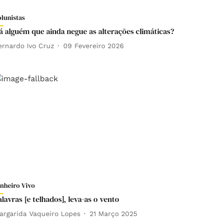
olunistas
á alguém que ainda negue as alterações climáticas?
ernardo Ivo Cruz
09 Fevereiro 2026
inheiro Vivo
alavras [e telhados], leva-as o vento
argarida Vaqueiro Lopes
21 Março 2025