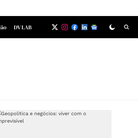
ião
DV LAB