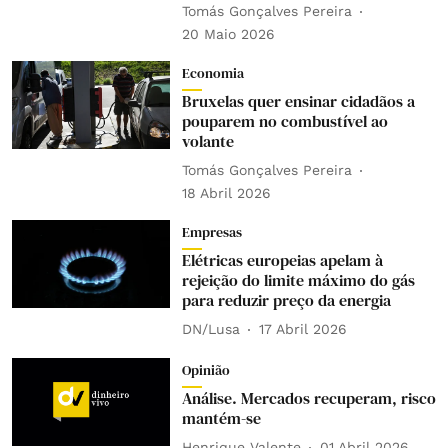
Tomás Gonçalves Pereira
20 Maio 2026
Economia
Bruxelas quer ensinar cidadãos a
pouparem no combustível ao
volante
Tomás Gonçalves Pereira
18 Abril 2026
Empresas
Elétricas europeias apelam à
rejeição do limite máximo do gás
para reduzir preço da energia
DN/Lusa
17 Abril 2026
Opinião
Análise. Mercados recuperam, risco
mantém-se
Henrique Valente
01 Abril 2026